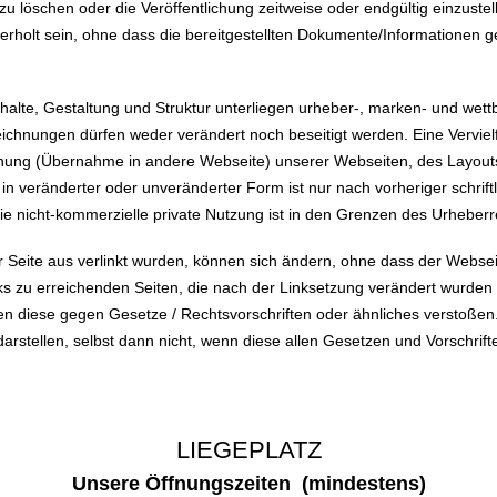
u löschen oder die Veröffentlichung zeitweise oder endgültig einzuste
erholt sein, ohne dass die bereitgestellten Dokumente/Informationen g
halte, Gestaltung und Struktur unterliegen urheber-, marken- und wet
hnungen dürfen weder verändert noch beseitigt werden. Eine Vervielfä
ung (Übernahme in andere Webseite) unserer Webseiten, des Layouts d
 in veränderter oder unveränderter Form ist nur nach vorheriger schri
die nicht-kommerzielle private Nutzung ist in den Grenzen des Urheberr
ser Seite aus verlinkt wurden, können sich ändern, ohne dass der Webse
s zu erreichenden Seiten, die nach der Linksetzung verändert wurden 
en diese gegen Gesetze / Rechtsvorschriften oder ähnliches verstoßen
rstellen, selbst dann nicht, wenn diese allen Gesetzen und Vorschrift
LIEGEPLATZ
Unsere Öffnungszeiten (mindestens)