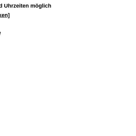
d Uhrzeiten möglich
cken]
d