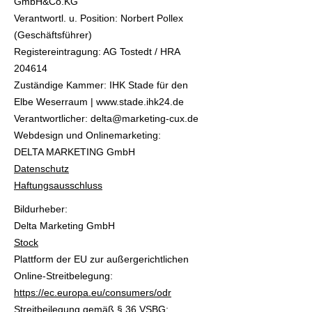
GmbH&Co.KG
Verantwortl. u. Position: Norbert Pollex
(Geschäftsführer)
Registereintragung: AG Tostedt / HRA
204614
Zuständige Kammer: IHK Stade für den
Elbe Weserraum |
www.stade.ihk24.de
Verantwortlicher:
delta@marketing-cux.de
Webdesign und Onlinemarketing:
DELTA MARKETING GmbH
Datenschutz
Haftungsausschluss
Bildurheber:
Delta Marketing GmbH
Stock
Plattform der EU zur außergerichtlichen
Online-Streitbelegung:
https://ec.europa.eu/consumers/odr
Streitbeilegung gemäß § 36 VSBG: